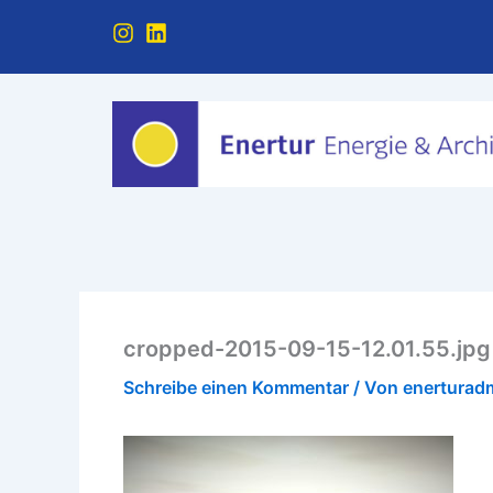
Zum
I
L
Inhalt
n
i
springen
s
n
t
k
a
e
g
d
r
i
a
n
m
cropped-2015-09-15-12.01.55.jpg
Schreibe einen Kommentar
/ Von
enerturad