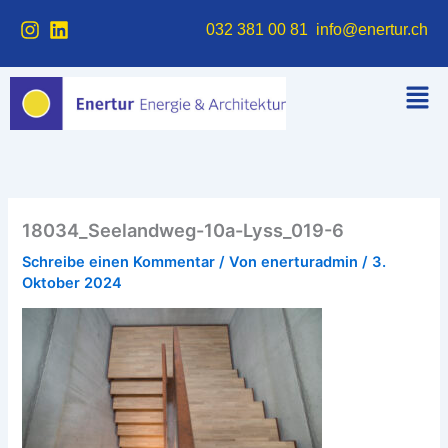
Zum
I
L
032 381 00 81
info@enertur.ch
Inhalt
n
i
springen
s
n
Men
t
k
a
e
g
d
r
i
a
n
m
18034_Seelandweg-10a-Lyss_019-6
Schreibe einen Kommentar
/ Von
enerturadmin
/
3.
Oktober 2024