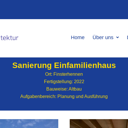
Home
Über uns
Sanierung Einfamilienhaus
Ort: Finsterhennen
Fertigstellung: 2022
Bauweise: Altbau
Aufgabenbereich: Planung und Ausführung