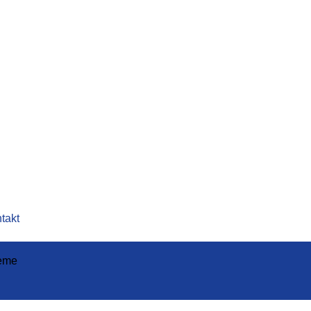
takt
eme