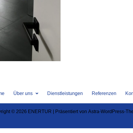
me
Über uns
Dienstleistungen
Referenzen
Kon
right © 2026 ENERTUR | Präsentiert von
Astra-WordPress-Th