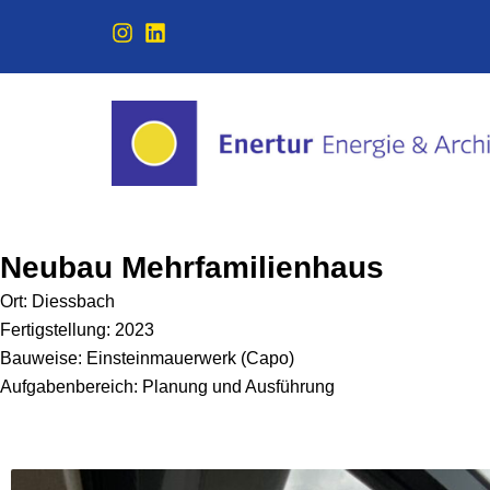
Zum
I
L
Inhalt
n
i
springen
s
n
t
k
a
e
g
d
r
i
a
n
m
Neubau Mehrfamilienhaus
Ort: Diessbach
Fertigstellung: 2023
Bauweise: Einsteinmauerwerk (Capo)
Aufgabenbereich: Planung und Ausführung